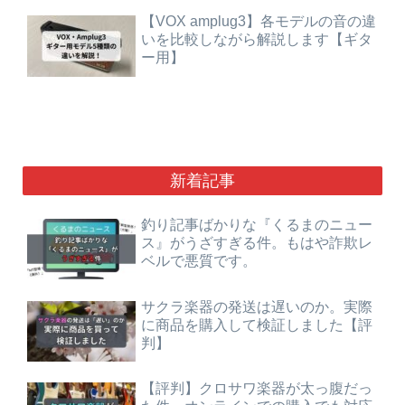
【VOX amplug3】各モデルの音の違
いを比較しながら解説します【ギタ
ー用】
新着記事
釣り記事ばかりな『くるまのニュー
ス』がうざすぎる件。もはや詐欺レ
ベルで悪質です。
サクラ楽器の発送は遅いのか。実際
に商品を購入して検証しました【評
判】
【評判】クロサワ楽器が太っ腹だっ