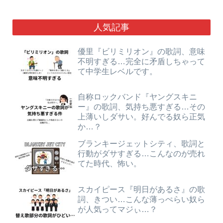
人気記事
優里『ビリミリオン』の歌詞、意味
不明すぎる…完全に矛盾しちゃって
て中学生レベルです。
自称ロックバンド『ヤングスキニ
ー』の歌詞、気持ち悪すぎる…その
上薄いしダサい。好んでる奴ら正気
か…？
ブランキージェットシティ、歌詞と
行動がダサすぎる…こんなのが売れ
てた時代、怖い。
スカイピース『明日があるさ』の歌
詞、きつい…こんな薄っぺらい奴ら
が人気ってマジぃ…？