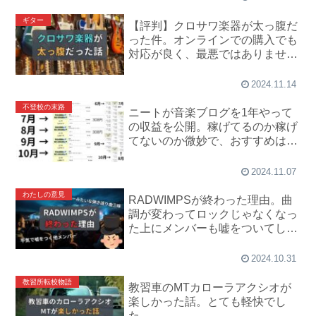
ギター
【評判】クロサワ楽器が太っ腹だ
った件。オンラインでの購入でも
対応が良く、最悪ではありません
でした。
2024.11.14
不登校の末路
ニートが音楽ブログを1年やって
の収益を公開。稼げてるのか稼げ
てないのか微妙で、おすすめはし
ません。
2024.11.07
わたしの意見
RADWIMPSが終わった理由。曲
調が変わってロックじゃなくなっ
た上にメンバーも嘘をついてしま
いました。
2024.10.31
教習所転校物語
教習車のMTカローラアクシオが
楽しかった話。とても軽快でし
た。