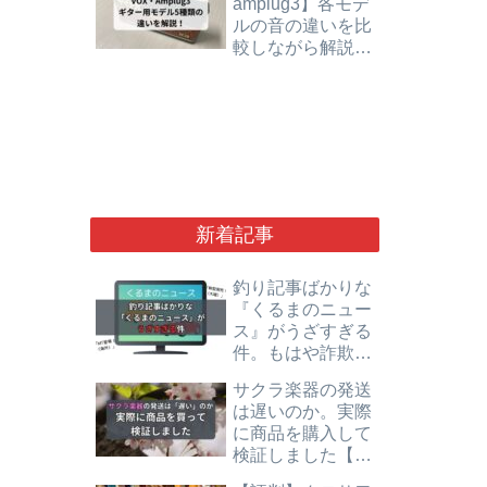
amplug3】各モデ
ルの音の違いを比
較しながら解説し
ます【ギター用】
新着記事
釣り記事ばかりな
『くるまのニュー
ス』がうざすぎる
件。もはや詐欺レ
ベルで悪質です。
サクラ楽器の発送
は遅いのか。実際
に商品を購入して
検証しました【評
判】