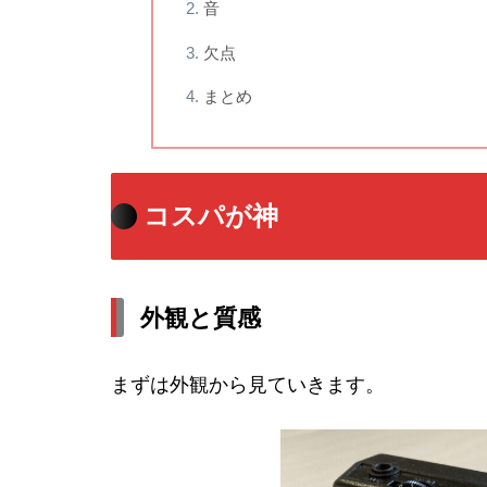
音
欠点
まとめ
コスパが神
外観と質感
まずは外観から見ていきます。