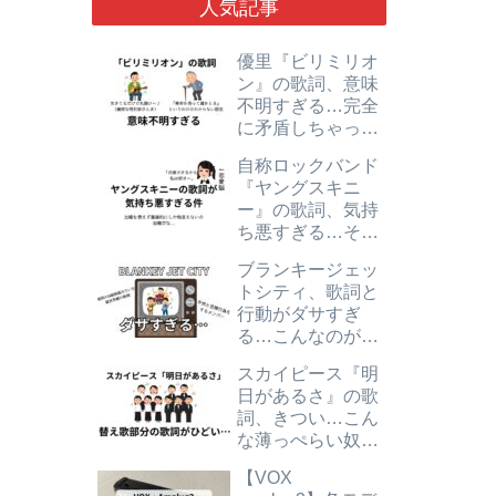
人気記事
優里『ビリミリオ
ン』の歌詞、意味
不明すぎる…完全
に矛盾しちゃって
て中学生レベルで
自称ロックバンド
す。
『ヤングスキニ
ー』の歌詞、気持
ち悪すぎる…その
上薄いしダサい。
ブランキージェッ
好んでる奴ら正気
トシティ、歌詞と
か…？
行動がダサすぎ
る…こんなのが売
れてた時代、怖
スカイピース『明
い。
日があるさ』の歌
詞、きつい…こん
な薄っぺらい奴ら
が人気ってマジ
【VOX
ぃ…？