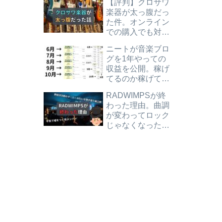
【評判】クロサワ
楽器が太っ腹だっ
た件。オンライン
での購入でも対応
が良く、最悪では
ニートが音楽ブロ
ありませんでし
グを1年やっての
た。
収益を公開。稼げ
てるのか稼げてな
いのか微妙で、お
RADWIMPSが終
すすめはしませ
わった理由。曲調
ん。
が変わってロック
じゃなくなった上
にメンバーも嘘を
ついてしまいまし
た。