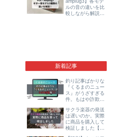
amplug3】各モデ
ルの音の違いを比
較しながら解説し
ます【ギター用】
新着記事
釣り記事ばかりな
『くるまのニュー
ス』がうざすぎる
件。もはや詐欺レ
ベルで悪質です。
サクラ楽器の発送
は遅いのか。実際
に商品を購入して
検証しました【評
判】