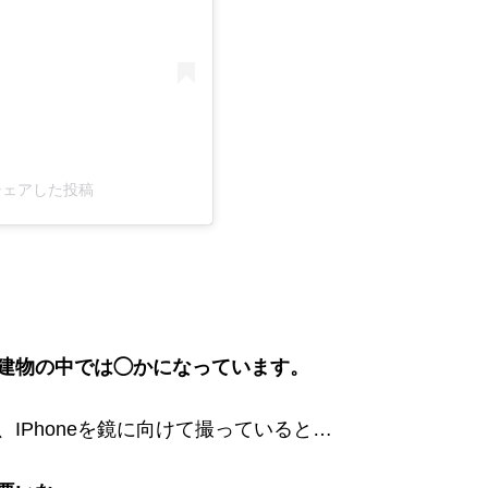
d)がシェアした投稿
建物の中で
は
◯
か
になっています。
IPhoneを鏡に向けて撮っていると…