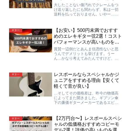
ませんでした。
大したことない傷汚れでクレームをつ
け送り返したにも関わらず、私は一切
送料を払っておりません。いやー…ク
ロサワ楽器本当に太っ腹ですよね。頭
が上がりませんよ。おまけでギターの
ケースもつけてもらっちゃいました
【お安い】500円未満でおすす
ギター
し。まあこのケース自体はギターメー
めのエレキギター弦2選！コスト
カー側が無料でプレゼントしているも
パフォーマンスが高いものを選
のなので…
びました。
賞賛一辺倒だとあんま信憑性ないと思
うんでデメリットも挙げます。うー
ん…かなり考えてみたんですけど、特
にないですね。安いし音良いし運指し
やすいし長持ちするしで、考えれば考
えるほど『デメリットなくないかこ
レスポールならスペシャルかジ
ギター
れ…？』と思ってしまいます。強いて
ュニアをすすめる理由【安くて
言えばパッケージが小学生の裁縫セッ
軽くて音が良い】
トみたいなデザインになってて若干厨
二臭い
…そしてその価格差は、昨今の物価高
によってまた開きました。ギブソン傘
下の廉価ギターメーカーであるエピフ
ォンを例に出します。（全て実売価格
で）現在ジュニアは4〜5万円、スペシ
ャルは5〜6万円なのに対し、スタンダ
【2万円台〜】レスポールスペシ
ギター
ードは7〜8万円台、カスタムは9〜11万
ャルの低価格おすすめコピーモ
円台になっています。
デル2選！評価の高いものを選び