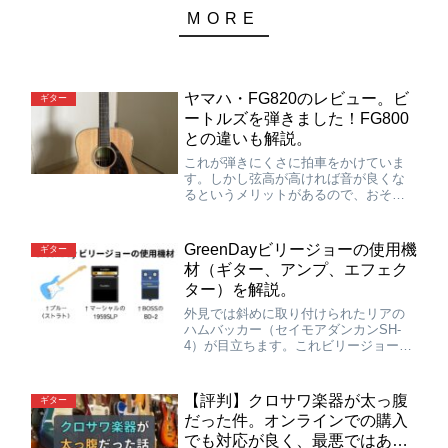
ヤマハ・FG820のレビュー。ビ
ギター
ートルズを弾きました！FG800
との違いも解説。
これが弾きにくさに拍車をかけていま
す。しかし弦高が高ければ音が良くな
るというメリットがあるので、おそら
くそっちを優先しているのでしょう
ね。…そして最終的には『買ってよか
った』って思います。弦高は高いもの
GreenDayビリージョーの使用機
ギター
の、その分音がキレイになったり弾き
材（ギター、アンプ、エフェク
にくさが上達につながるってメリット
ター）を解説。
もあるので…
外見では斜めに取り付けられたリアの
ハムバッカー（セイモアダンカンSH-
4）が目立ちます。これビリージョーが
自分でつけたらしいです。リアピック
アップ周辺の木材やピックガードを自
分で削って取り付けたらしいです。も
【評判】クロサワ楽器が太っ腹
ギター
のすごいDIY精神ですよね。めちゃくち
だった件。オンラインでの購入
ゃ大変なこと…
でも対応が良く、最悪ではあり