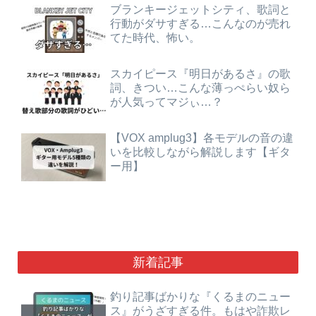
ブランキージェットシティ、歌詞と
行動がダサすぎる…こんなのが売れ
てた時代、怖い。
スカイピース『明日があるさ』の歌
詞、きつい…こんな薄っぺらい奴ら
が人気ってマジぃ…？
【VOX amplug3】各モデルの音の違
いを比較しながら解説します【ギタ
ー用】
新着記事
釣り記事ばかりな『くるまのニュー
ス』がうざすぎる件。もはや詐欺レ