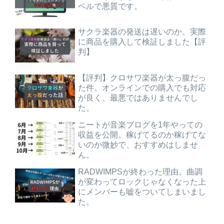
ベルで悪質です。
サクラ楽器の発送は遅いのか。実際
に商品を購入して検証しました【評
判】
【評判】クロサワ楽器が太っ腹だっ
た件。オンラインでの購入でも対応
が良く、最悪ではありませんでし
た。
ニートが音楽ブログを1年やっての
収益を公開。稼げてるのか稼げてな
いのか微妙で、おすすめはしませ
ん。
RADWIMPSが終わった理由。曲調
が変わってロックじゃなくなった上
にメンバーも嘘をついてしまいまし
た。