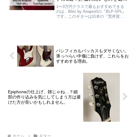
ました。
1〜3万円クラスで最もおすすめできる
のは、Blitz by AriaproIIの『BLP-SPL』
です。このギターは日本の『荒井貿
易』という会社から発売されていま
す。荒井貿易は上位ブランドとして
『Aria』『AriaproII』などを展開してい
る会社で、それらのギターはプロのミ
ュージシャンが愛用する…
パシフィカもバッカスもダサくない。
薄っぺらい中傷に負けず、これらをお
すすめする理由。
Epiphoneの仕上げ、雑じゃね…？細
部の作り込みを気にしてしまう方は避
けた方が良いかもしれません。
ホーム
ギター