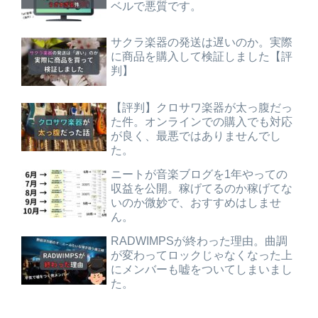
ベルで悪質です。
サクラ楽器の発送は遅いのか。実際
に商品を購入して検証しました【評
判】
【評判】クロサワ楽器が太っ腹だっ
た件。オンラインでの購入でも対応
が良く、最悪ではありませんでし
た。
ニートが音楽ブログを1年やっての
収益を公開。稼げてるのか稼げてな
いのか微妙で、おすすめはしませ
ん。
RADWIMPSが終わった理由。曲調
が変わってロックじゃなくなった上
にメンバーも嘘をついてしまいまし
た。