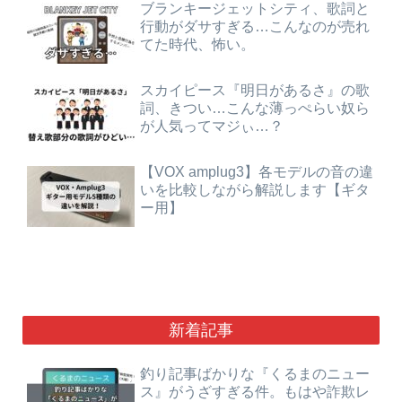
ブランキージェットシティ、歌詞と
行動がダサすぎる…こんなのが売れ
てた時代、怖い。
スカイピース『明日があるさ』の歌
詞、きつい…こんな薄っぺらい奴ら
が人気ってマジぃ…？
【VOX amplug3】各モデルの音の違
いを比較しながら解説します【ギタ
ー用】
新着記事
釣り記事ばかりな『くるまのニュー
ス』がうざすぎる件。もはや詐欺レ