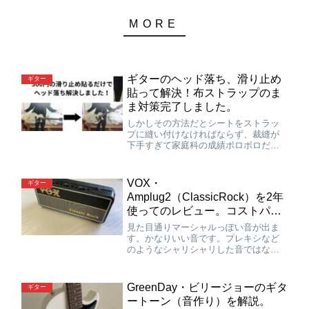
ギターのヘッド落ち、滑り止め
ギター
貼って解決！布ストラップのま
ま対策完了しました。
しかしその方法だとシートをストラッ
プに縫い付けなければならず、裁縫が
下手すぎて家庭科の成績ボロボロだっ
た僕には無理だな…と思ってしまいま
した。もう半ばヤケクソで『両面テー
プとかで簡単に貼れる滑り止め見つか
VOX・
ギター
れ！！！』と思って『シリコン 滑り
Amplug2（ClassicRock）を2年
止め』と検索したら…
使ってのレビュー。コストパフ
ォーマンスが高すぎる。
見た目通りマーシャルっぽい音が出ま
す。かなりいい音です。プレキシなど
のようなシャリシャリした音ではな
く、個人的にはJCM800系統の音に聴こ
えますね。オールドマーシャルのよう
な荒っぽい感じも若干入ってるような
GreenDay・ビリージョーのギタ
ギター
気がしますが、どちらかというとモダ
ートーン（音作り）を解説。
ンマーシャルです。