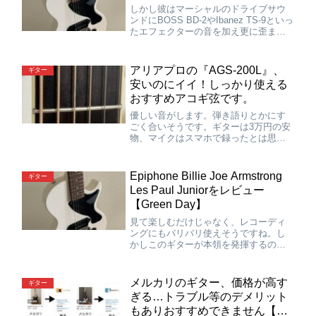
しかし彼はマーシャルのドライブサウ
ンドにBOSS BD-2やIbanez TS-9といっ
たエフェクターの音を加え更に歪ませ
ることがあります。曲によってどれだ
け歪んでるか判断しエフェクターサウ
ンドを加えましょう。マーシャルアン
アリアプロの『AGS-200L』、
ギター
プが使えない場合でもBD-2やTS-9で歪
安いのにイイ！しっかり使える
ま…
おすすめアコギ弦です。
優しい音がします。弾き語りとかにす
ごく合いそうです。ギターは3万円の安
物、マイクはスマホで録ったとは思え
ない…高音弦は適度にジャラジャラ感
も含んでいてそれがまた良いです。ま
あ音に関する良し悪しは個人の感性で
Epiphone Billie Joe Armstrong
ギター
決まる部分もあると思いますが…僕は
Les Paul Juniorをレビュー
かなり好きですねこの音。優しさとジ
【Green Day】
ャラジャラ感の両方を持ち合わせてる
所が気に入…
見て楽しむだけじゃなく、レコーディ
ングにもバリバリ使えそうですね。し
かしこのギターが本領を発揮するのは
スタジオへ行ってマーシャルに繋いだ
時なので、この音源は参考程度にして
下さい。JCM800と繋げばマジで良い音
メルカリのギター、価格が高す
ギター
出ます。まんまビリーの音です。
ぎる…トラブル等のデメリット
もありおすすめできません【フ