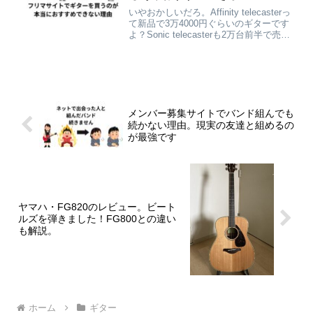
リマサイト】
いやおかしいだろ。Affinity telecasterっ
て新品で3万4000円ぐらいのギターです
よ？Sonic telecasterも2万台前半で売っ
てます。なんなんだよメルカリ民の価
格設定。誰が買うと思ってその値段つ
けてんだよ。何か特別な改造が施され
てるわけでもなく本当にただの中古品
ですからね？これ。高すぎるでしょ…
一見良心価格に見える2…
メンバー募集サイトでバンド組んでも
続かない理由。現実の友達と組めるの
が最強です
ヤマハ・FG820のレビュー。ビート
ルズを弾きました！FG800との違い
も解説。
ホーム
ギター