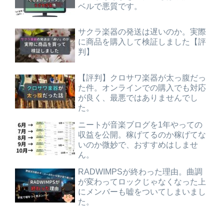
ベルで悪質です。
サクラ楽器の発送は遅いのか。実際
に商品を購入して検証しました【評
判】
【評判】クロサワ楽器が太っ腹だっ
た件。オンラインでの購入でも対応
が良く、最悪ではありませんでし
た。
ニートが音楽ブログを1年やっての
収益を公開。稼げてるのか稼げてな
いのか微妙で、おすすめはしませ
ん。
RADWIMPSが終わった理由。曲調
が変わってロックじゃなくなった上
にメンバーも嘘をついてしまいまし
た。