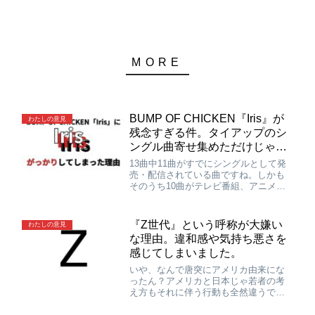
BUMP OF CHICKEN『Iris』が
わたしの意見
残念すぎる件。タイアップのシ
ングル曲寄せ集めただけじゃん
これ…
13曲中11曲がすでにシングルとして発
売・配信されている曲ですね。しかも
そのうち10曲がテレビ番組、アニメ、
映画などとのタイアップ曲です。いや
ー…本当になんの新鮮味もないですよ
ね。8割以上が結構前から聴ける曲で構
『Z世代』という呼称が大嫌い
わたしの意見
成されてるアルバムって…なんの価値
な理由。違和感や気持ち悪さを
があるの？もうシングル聴いてりゃい
感じてしまいました。
いじゃん…
いや、なんで唐突にアメリカ由来にな
ったん？アメリカと日本じゃ若者の考
え方もそれに伴う行動も全然違うでし
ょ。上っ面だけ見て欧米の真似をする
のほんと好きだよな…そしてこの言葉