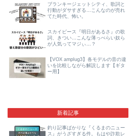
ブランキージェットシティ、歌詞と
行動がダサすぎる…こんなのが売れ
てた時代、怖い。
スカイピース『明日があるさ』の歌
詞、きつい…こんな薄っぺらい奴ら
が人気ってマジぃ…？
【VOX amplug3】各モデルの音の違
いを比較しながら解説します【ギタ
ー用】
新着記事
釣り記事ばかりな『くるまのニュー
ス』がうざすぎる件。もはや詐欺レ