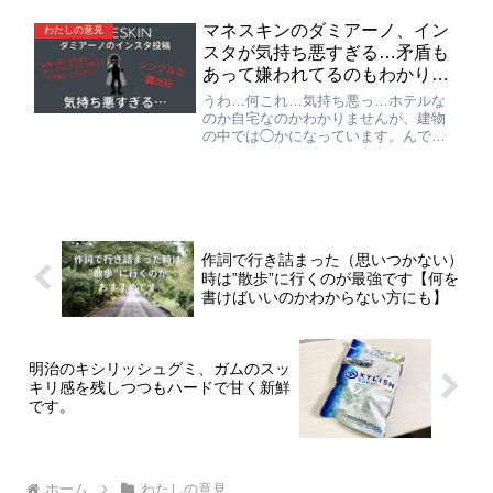
良品対応などを語っていきたいと思い
ます。
マネスキンのダミアーノ、イン
わたしの意見
スタが気持ち悪すぎる…矛盾も
あって嫌われてるのもわかりま
す。
うわ…何これ…気持ち悪っ…ホテルな
のか自宅なのかわかりませんが、建物
の中では◯かになっています。んであ
そこをカーテンらしきもので隠して、
IPhoneを鏡に向けて撮っていると…シ
ンプルにやってることがダサいし気持
ち悪いな。なんでこんな写真を投稿し
ようと思ったんだろう？…
作詞で行き詰まった（思いつかない）
時は”散歩”に行くのが最強です【何を
書けばいいのかわからない方にも】
明治のキシリッシュグミ、ガムのスッ
キリ感を残しつつもハードで甘く新鮮
です。
ホーム
わたしの意見