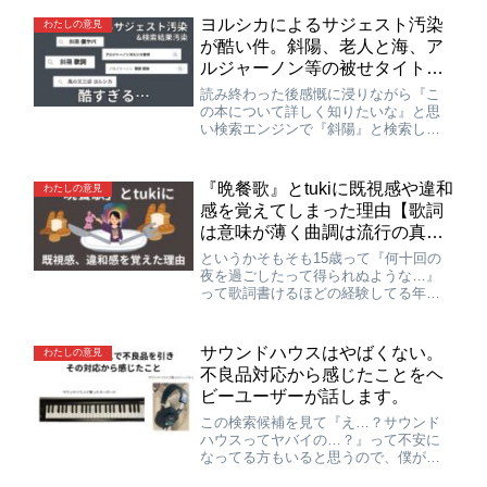
を使っている人は若者に対してああだ
ヨルシカによるサジェスト汚染
わたしの意見
こうだ言いたいだけで、言葉そのもの
が酷い件。斜陽、老人と海、ア
の意味とかは全く考慮していないよう
ルジャーノン等の被せタイトル
に見え…
やめろよ…
読み終わった後感慨に浸りながら『こ
の本について詳しく知りたいな』と思
い検索エンジンで『斜陽』と検索しま
した。するとヨルシカの同名タイトル
曲についてのサジェストや検索結果ば
かりが目に入ってきました。いやぁ…
『晩餐歌』とtukiに既視感や違和
わたしの意見
嫌だななんか。僕はただ純粋に太宰治
感を覚えてしまった理由【歌詞
の斜陽についてのみ知見を広げたいの
は意味が薄く曲調は流行の真
に…
似】
というかそもそも15歳って『何十回の
夜を過ごしたって得られぬような…』
って歌詞書けるほどの経験してる年齢
じゃねえだろ。トー横キッズぐらいだ
わそんなの。恋愛について『人間だか
らね たまには違うものも食べたい
サウンドハウスはやばくない。
わたしの意見
ね』って歌詞を書く15歳が本当にいる
不良品対応から感じたことをヘ
んだとしたら、言っちゃ悪いけど気持
ビーユーザーが話します。
ち悪…
この検索候補を見て『え…？サウンド
ハウスってヤバイの…？』って不安に
なってる方もいると思うので、僕が自
分の経験に基づきサウハンの評価、不